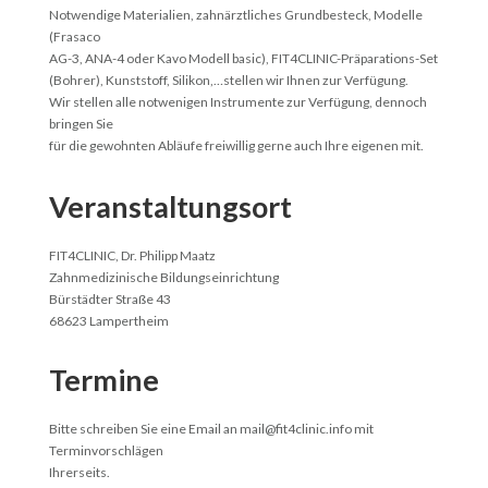
Notwendige Materialien, zahnärztliches Grundbesteck, Modelle
(Frasaco
AG-3, ANA-4 oder Kavo Modell basic), FIT4CLINIC-Präparations-Set
(Bohrer), Kunststoff, Silikon,…stellen wir Ihnen zur Verfügung.
Wir stellen alle notwenigen Instrumente zur Verfügung, dennoch
bringen Sie
für die gewohnten Abläufe freiwillig gerne auch Ihre eigenen mit.
Veranstaltungsort
FIT4CLINIC, Dr. Philipp Maatz
Zahnmedizinische Bildungseinrichtung
Bürstädter Straße 43
68623 Lampertheim
Termine
Bitte schreiben Sie eine Email an mail@fit4clinic.info mit
Terminvorschlägen
Ihrerseits.