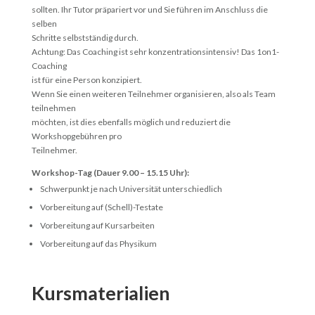
sollten. Ihr Tutor präpariert vor und Sie führen im Anschluss die
selben
Schritte selbstständig durch.
Achtung: Das Coaching ist sehr konzentrationsintensiv! Das 1on1-
Coaching
ist für eine Person konzipiert.
Wenn Sie einen weiteren Teilnehmer organisieren, also als Team
teilnehmen
möchten, ist dies ebenfalls möglich und reduziert die
Workshopgebühren pro
Teilnehmer.
Workshop-Tag (Dauer 9.00 – 15.15 Uhr):
Schwerpunkt je nach Universität unterschiedlich
Vorbereitung auf (Schell)-Testate
Vorbereitung auf Kursarbeiten
Vorbereitung auf das Physikum
Kursmaterialien