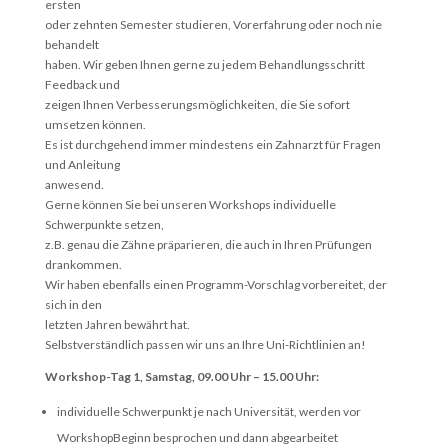
ersten
oder zehnten Semester studieren, Vorerfahrung oder noch nie
behandelt
haben. Wir geben Ihnen gerne zu jedem Behandlungsschritt
Feedback und
zeigen Ihnen Verbesserungsmöglichkeiten, die Sie sofort
umsetzen können.
Es ist durchgehend immer mindestens ein Zahnarzt für Fragen
und Anleitung
anwesend.
Gerne können Sie bei unseren Workshops individuelle
Schwerpunkte setzen,
z.B. genau die Zähne präparieren, die auch in Ihren Prüfungen
drankommen.
Wir haben ebenfalls einen Programm-Vorschlag vorbereitet, der
sich in den
letzten Jahren bewährt hat.
Selbstverständlich passen wir uns an Ihre Uni-Richtlinien an!
Workshop-Tag 1, Samstag, 09.00 Uhr – 15.00 Uhr:
individuelle Schwerpunkt je nach Universität, werden vor
WorkshopBeginn besprochen und dann abgearbeitet